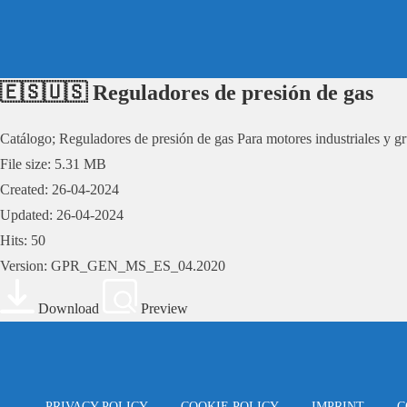
Skip
to
content
🇪🇸🇺🇸 Reguladores de presión de gas
Catálogo; Reguladores de presión de gas Para motores industriales y g
File size: 5.31 MB
Created: 26-04-2024
Updated: 26-04-2024
Hits: 50
Version: GPR_GEN_MS_ES_04.2020
Download
Preview
PRIVACY POLICY
COOKIE POLICY
IMPRINT
C