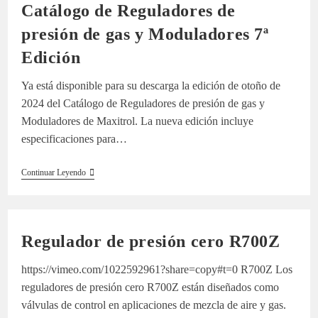
Catálogo de Reguladores de
presión de gas y Moduladores 7ª
Edición
Ya está disponible para su descarga la edición de otoño de
2024 del Catálogo de Reguladores de presión de gas y
Moduladores de Maxitrol. La nueva edición incluye
especificaciones para…
Catálogo
Continuar Leyendo
De
Reguladores
De
Presión
De
Regulador de presión cero R700Z
Gas
Y
Moduladores
https://vimeo.com/1022592961?share=copy#t=0 R700Z Los
7ª
Edición
reguladores de presión cero R700Z están diseñados como
válvulas de control en aplicaciones de mezcla de aire y gas.