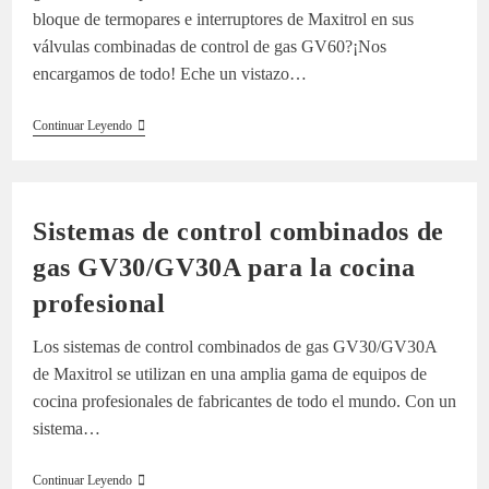
bloque de termopares e interruptores de Maxitrol en sus
válvulas combinadas de control de gas GV60?¡Nos
encargamos de todo! Eche un vistazo…
Instalación
Continuar Leyendo
Del
Termopar
Y
Del
Bloque
Sistemas de control combinados de
Interruptor
En
gas GV30/GV30A para la cocina
La
Válvula
profesional
GV60
De
Maxitrol
Los sistemas de control combinados de gas GV30/GV30A
de Maxitrol se utilizan en una amplia gama de equipos de
cocina profesionales de fabricantes de todo el mundo. Con un
sistema…
Sistemas
Continuar Leyendo