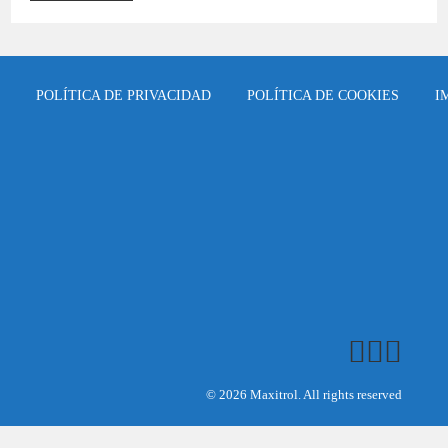
De
Control
Combinados
De
Gas
GV30/GV30A
POLÍTICA DE PRIVACIDAD
POLÍTICA DE COOKIES
I
Para
La
Cocina
Profesional
© 2026 Maxitrol. All rights reserved