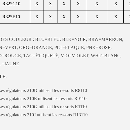
R325C10
X
X
X
X
X
X
R325E10
X
X
X
X
X
X
DES COULEUR : BLU=BLEU, BLK=NOIR, BRW=MARRON,
N=VERT, ORG=ORANGE, PLT=PLAQUÉ, PNK=ROSE,
D=ROUGE, TAG=ÉTIQUETÉ, VIO=VIOLET, WHT=BLANC,
L=JAUNE
TE
:
es régulateurs 210D utilisent les ressorts R8110
es régulateurs 210E utilisent les ressorts R9110
es régulateurs 210G utilisent les ressorts R1110
es régulateurs 210J utilisent les ressorts R13110