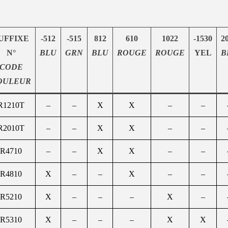
UFFIXE
-512
-515
812
610
1022
-1530
2
N°
BLU
GRN
BLU
ROUGE
ROUGE
YEL
B
CODE
OULEUR
R1210T
–
–
X
X
–
–
R2010T
–
–
X
X
–
–
R4710
–
–
X
X
–
–
R4810
X
–
–
X
–
–
R5210
X
–
–
–
X
–
R5310
X
–
–
–
X
X