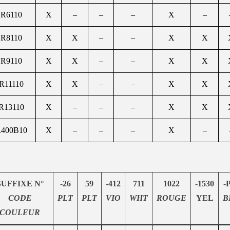
R6110
X
–
–
–
X
–
R8110
X
X
–
–
X
X
R9110
X
X
–
–
X
X
R11110
X
X
–
–
X
X
R13110
X
–
–
–
X
X
400B10
X
–
–
–
X
–
SUFFIXE N°
-26
59
-412
711
1022
-1530
-
CODE
PLT
PLT
VIO
WHT
ROUGE
YEL
B
COULEUR