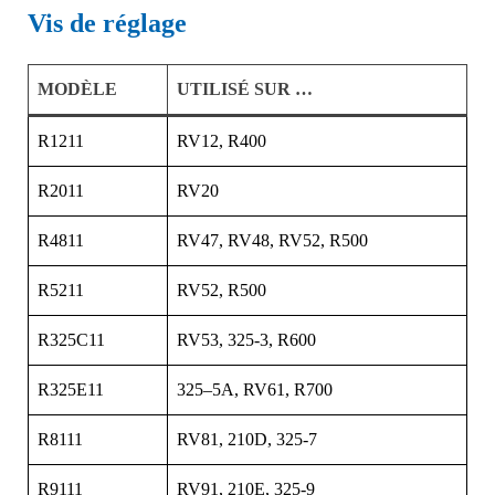
Vis de réglage
MODÈLE
UTILISÉ SUR …
R1211
RV12, R400
R2011
RV20
R4811
RV47, RV48, RV52, R500
R5211
RV52, R500
R325C11
RV53, 325-3, R600
R325E11
325–5A, RV61, R700
R8111
RV81, 210D, 325-7
R9111
RV91, 210E, 325-9