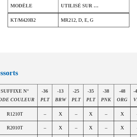
MODÈLE
UTILISÉ SUR …
KT/M420B2
MR212, D, E, G
ssorts
SUFFIXE N°
-36
-13
-25
-35
-38
-48
-
ODE COULEUR
PLT
BRW
PLT
PLT
PNK
ORG
V
R1210T
–
X
–
X
–
X
R2010T
–
X
–
X
–
X