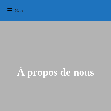
Skip
principal
to
Menu
content
À propos de nous