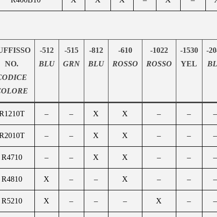
UFFISSO
-512
-515
-812
-610
-1022
-1530
-20
NO.
BLU
GRN
BLU
ROSSO
ROSSO
YEL
B
CODICE
COLORE
R1210T
–
–
X
X
–
–
–
R2010T
–
–
X
X
–
–
–
R4710
–
–
X
X
–
–
–
R4810
X
–
–
X
–
–
–
R5210
X
–
–
–
X
–
–