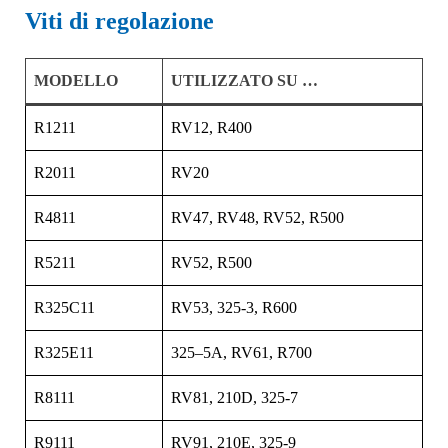
Viti di regolazione
MODELLO
UTILIZZATO SU …
R1211
RV12, R400
R2011
RV20
R4811
RV47, RV48, RV52, R500
R5211
RV52, R500
R325C11
RV53, 325-3, R600
R325E11
325–5A, RV61, R700
R8111
RV81, 210D, 325-7
R9111
RV91, 210E, 325-9