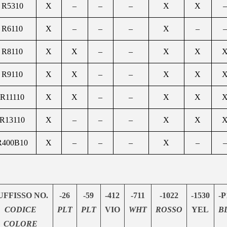
R5310
X
–
–
–
X
X
–
R6110
X
–
–
–
X
–
–
R8110
X
X
–
–
X
X
R9110
X
X
–
–
X
X
R11110
X
X
–
–
X
X
R13110
X
–
–
–
X
X
R400B10
X
–
–
–
X
–
–
UFFISSO NO.
-26
-59
-412
-711
-1022
-1530
-P
CODICE
PLT
PLT
VIO
WHT
ROSSO
YEL
B
COLORE