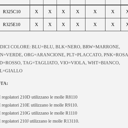
R325C10
X
X
X
X
X
X
R325E10
X
X
X
X
X
X
DICI COLORE: BLU=BLU, BLK=NERO, BRW=MARRONE,
N=VERDE, ORG=ARANCIONE, PLT=PLACCATO, PNK=ROSA
D=ROSSO, TAG=TAGLIATO, VIO=VIOLA, WHT=BIANCO,
L=GIALLO
TA:
I regolatori 210D utilizzano le molle R8110
I regolatori 210E utilizzano le molle R9110.
I regolatori 210G utilizzano le molle R1110
I regolatori 210J utilizzano le molle R13110.