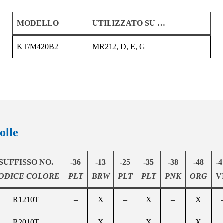
MODELLO
UTILIZZATO SU …
KT/M420B2
MR212, D, E, G
olle
SUFFISSO NO.
-36
-13
-25
-35
-38
-48
-4
ODICE COLORE
PLT
BRW
PLT
PLT
PNK
ORG
V
R1210T
–
X
–
X
–
X
R2010T
–
X
–
X
–
X