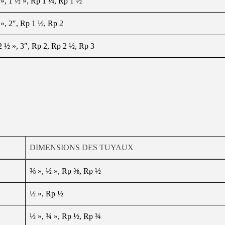
 », 1 ½ », Rp 1 ¼, Rp 1 ½
», 2″, Rp 1 ½, Rp 2
2 ½ », 3″, Rp 2, Rp 2 ½, Rp 3
DIMENSIONS DES TUYAUX
⅜ », ½ », Rp ⅜, Rp ½
½ », Rp ½
½ », ¾ », Rp ½, Rp ¾