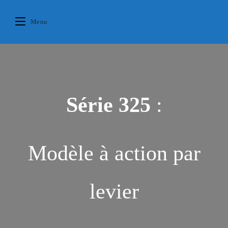
Skip
principal
to
Menu
content
Série 325
:
Modèle à action par
levier