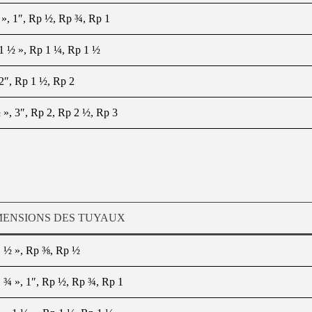
 », 1″, Rp ½, Rp ¾, Rp 1
 1 ½ », Rp 1 ¼, Rp 1 ½
 2″, Rp 1 ½, Rp 2
 », 3″, Rp 2, Rp 2 ½, Rp 3
MENSIONS DES TUYAUX
, ½ », Rp ⅜, Rp ½
, ¾ », 1″, Rp ½, Rp ¾, Rp 1