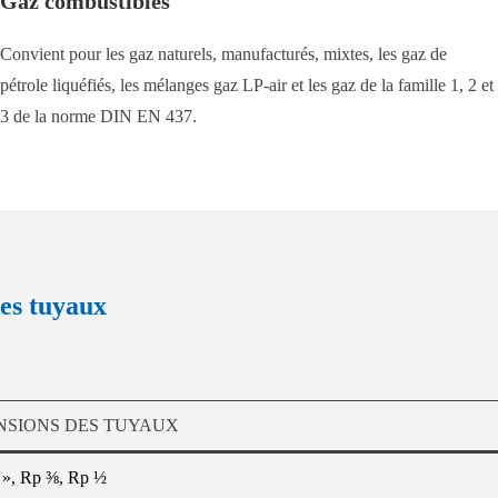
Gaz combustibles
Convient pour les gaz naturels, manufacturés, mixtes, les gaz de
pétrole liquéfiés, les mélanges gaz LP-air et les gaz de la famille 1, 2 et
3 de la norme DIN EN 437.
es tuyaux
NSIONS DES TUYAUX
 », Rp ⅜, Rp ½