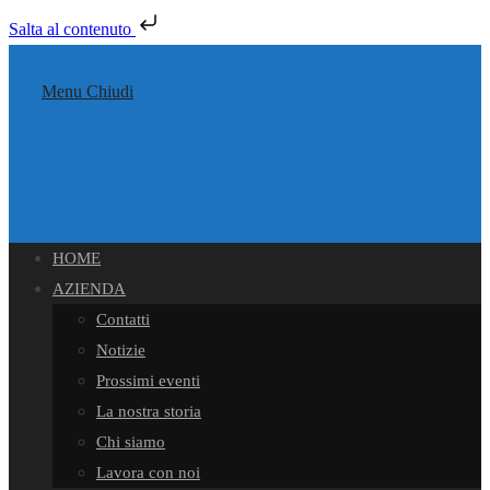
Salta al contenuto
Salta
al
Menu
Chiudi
contenuto
HOME
AZIENDA
Contatti
Notizie
Prossimi eventi
La nostra storia
Chi siamo
Lavora con noi