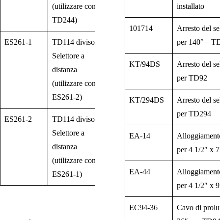
(utilizzare con
installato
TD244)
101714
Arresto del se
ES261-1
TD114 diviso –
per 140° – 
Selettore a
KT/94DS
Arresto del se
distanza
per TD92
(utilizzare con
ES261‑2)
KT/294DS
Arresto del se
per TD294
ES261-2
TD114 diviso –
Selettore a
EA-14
Alloggiamen
distanza
per 4 1/2″ x 7
(utilizzare con
EA-44
Alloggiamen
ES261‑1)
per 4 1/2″ x 9
EC94-36
Cavo di prol