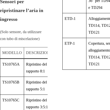
36″ per TD9
Sensori per
e TD294
ripristinare l’aria in
ingresso
ETD-1
Alloggiament
TD114, TD12
(Solo sensore, da utilizzare
TD121
con tubo di miscelazione)
ETP-1
Copertura, se
alloggiamento
MODELLO
DESCRIZIONE
TD114, TD12
TD121
TS10765A
Ripristino del
rapporto 8:1
TS10765B
Ripristino del
rapporto 5:1
TS10765C
Ripristino del
rapporto 3:5:1