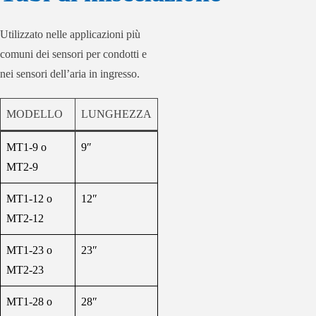
Utilizzato nelle applicazioni più
comuni dei sensori per condotti e
nei sensori dell’aria in ingresso.
MODELLO
LUNGHEZZA
MT1-9 o
9″
MT2-9
MT1-12 o
12″
MT2-12
MT1-23 o
23″
MT2-23
MT1-28 o
28″