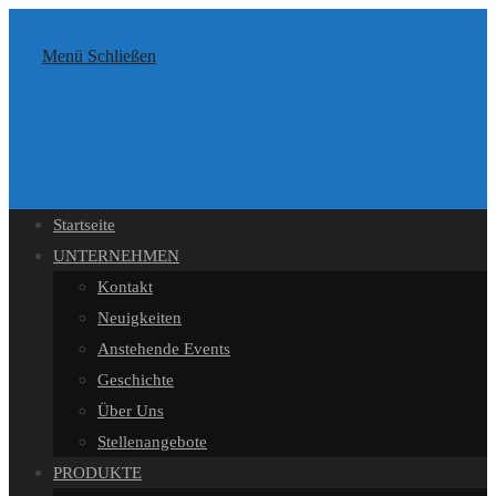
Inhalt
Zum
springen
Inhalt
Menü
Schließen
springen
Startseite
UNTERNEHMEN
Kontakt
Neuigkeiten
Anstehende Events
Geschichte
Über Uns
Stellenangebote
PRODUKTE