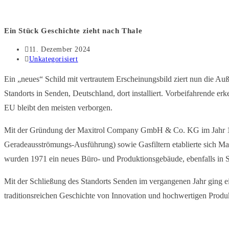
Ein Stück Geschichte zieht nach Thale
Beitrag
11. Dezember 2024
veröffentlicht:
Beitrags-
Unkategorisiert
Kategorie:
Ein „neues“ Schild mit vertrautem Erscheinungsbild ziert nun die A
Standorts in Senden, Deutschland, dort installiert. Vorbeifahrende e
EU bleibt den meisten verborgen.
Mit der Gründung der Maxitrol Company GmbH & Co. KG im Jahr 1965 
Geradeausströmungs-Ausführung) sowie Gasfiltern etablierte sich M
wurden 1971 ein neues Büro- und Produktionsgebäude, ebenfalls in Se
Mit der Schließung des Standorts Senden im vergangenen Jahr ging e
traditionsreichen Geschichte von Innovation und hochwertigen Produ