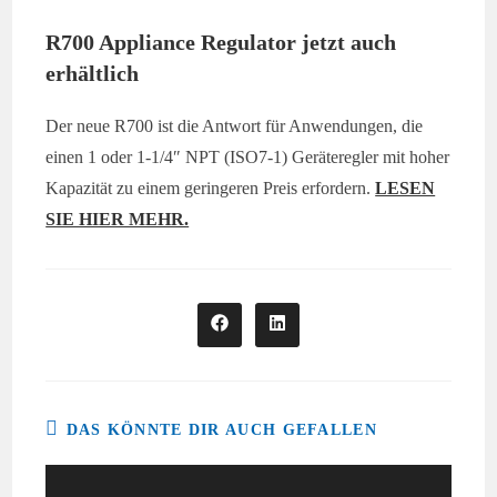
R700 Appliance Regulator jetzt auch
erhältlich
Der neue R700 ist die Antwort für Anwendungen, die
einen 1 oder 1-1/4″ NPT (ISO7-1) Geräteregler mit hoher
Kapazität zu einem geringeren Preis erfordern.
LESEN
SIE HIER MEHR.
Öffnet
Öffnet
in
in
einem
einem
neuen
neuen
Fenster
Fenster
DAS KÖNNTE DIR AUCH GEFALLEN