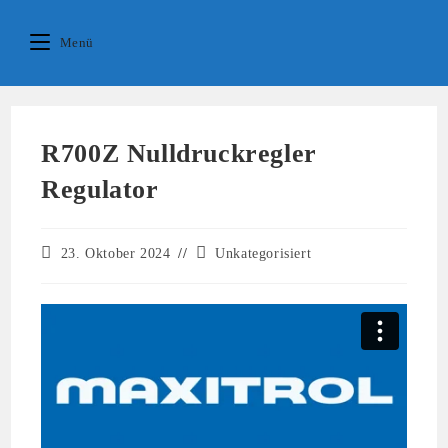
Zum
springen
Inhalt
Menü
springen
R700Z Nulldruckregler
Regulator
Beitrag
Beitrags-
23. Oktober 2024
Unkategorisiert
veröffentlicht:
Kategorie: