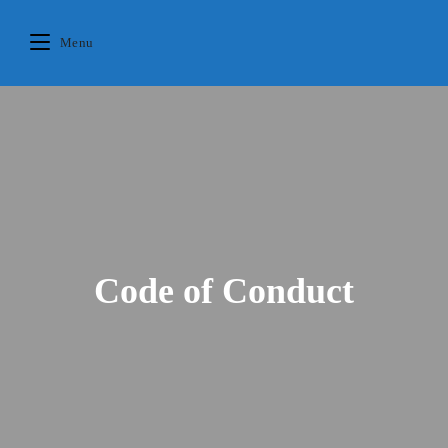
Skip
principal
to
Menu
content
Code of Conduct